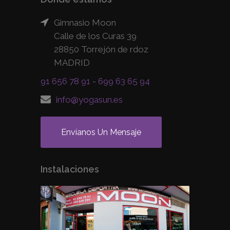
Gimnasio Moon
Calle de los Curas 39
28850 Torrejón de rdoz
MADRID
91 656 78 91
-
699 63 65 94
info@yogasun.es
Envíanos Un Mensaje
Instalaciones