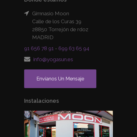
Gimnasio Moon
Calle de los Curas 39
28850 Torrejón de rdoz
MADRID
91 656 78 91
-
699 63 65 94
info@yogasun.es
Envíanos Un Mensaje
Instalaciones