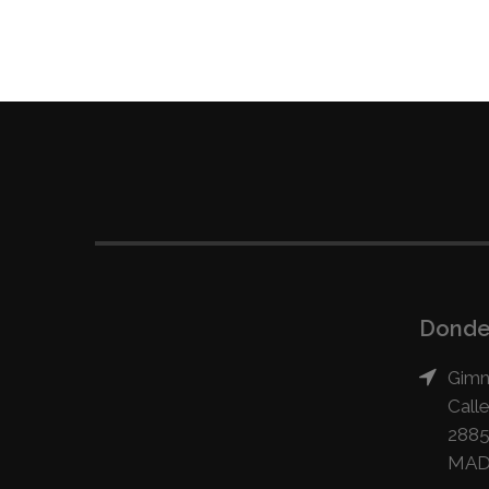
Donde
Gimn
Call
2885
MAD