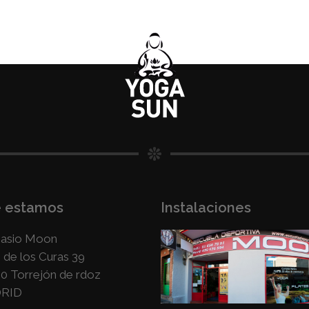
 estamos
Instalaciones
asio Moon
e de los Curas 39
0 Torrejón de rdoz
RID