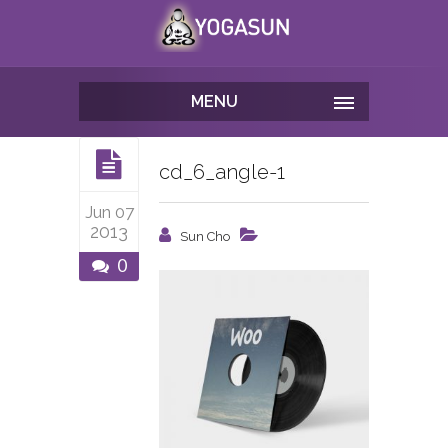
MENU
cd_6_angle-1
Jun 07
2013
Sun Cho
0