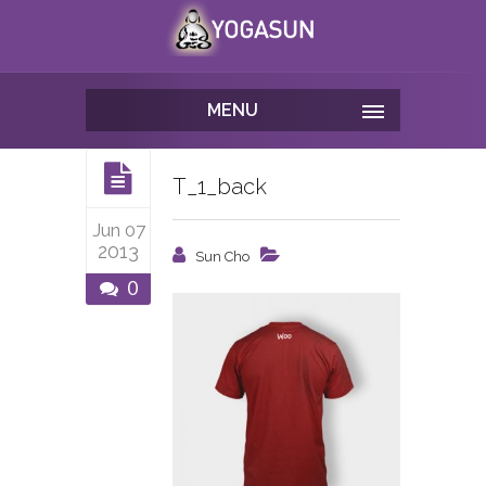
MENU
T_1_back
Jun 07
2013
Sun Cho
0