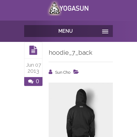
MENU
hoodie_7_back
Jun 07
2013
Sun Cho
0